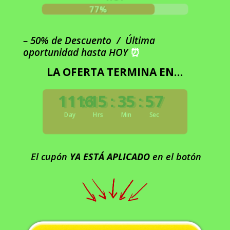
77%
77%
– 50% de Descuento / Última
oportunidad hasta HOY
⏰
LA OFERTA TERMINA EN…
1116
:
15
:
35
:
56
Day
Hrs
Min
Sec
El cupón
YA ESTÁ APLICADO
en el botón