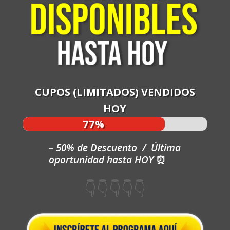
CUPOS (LIMITADOS) VENDIDOS
HOY
77%
77%
– 50% de Descuento / Última
oportunidad hasta HOY
⏰
👇👇👇👇👇